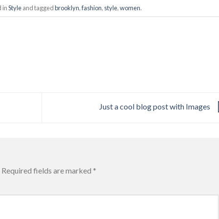
d in
Style
and tagged
brooklyn
,
fashion
,
style
,
women
.
Just a cool blog post with Images
Required fields are marked
*