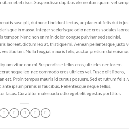
da sit amet et risus. Suspendisse dapibus elementum quam, vel semp
natis suscipit, dui nunc tincidunt lectus, ac placerat felis dui in jus
 scelerisque in massa. Integer scelerisque odio nec eros sodales laoree
lisis tempor. Nunc non enim in dolor congue pulvinar sed sed nisi.
is laoreet, dictum leo at, tristique mi. Aenean pellentesque justo v
vestibulum. Nulla feugiat mauris felis, auctor pretium dui euismod
iquam vitae non mi. Suspendisse tellus eros, ultricies nec lorem
cerat neque leo, nec commodo eros ultrices vel. Fusce elit libero,
n est. Proin tempus mauris id cursus posuere. Sed et rutrum felis, 
 ante ipsum primis in faucibus. Pellentesque neque tellus,
r lacus. Curabitur malesuada odio eget elit egestas porttitor.