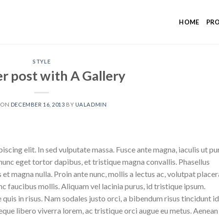
HOME
PR
STYLE
r post with A Gallery
 ON
DECEMBER 16, 2013
BY
UALADMIN
scing elit. In sed vulputate massa. Fusce ante magna, iaculis ut pu
nunc eget tortor dapibus, et tristique magna convallis. Phasellus
 et magna nulla. Proin ante nunc, mollis a lectus ac, volutpat placer
 faucibus mollis. Aliquam vel lacinia purus, id tristique ipsum.
quis in risus. Nam sodales justo orci, a bibendum risus tincidunt id
eque libero viverra lorem, ac tristique orci augue eu metus. Aenean