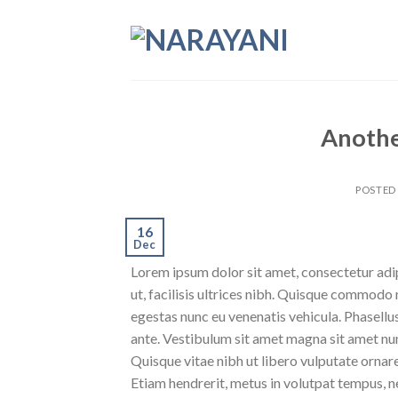
Skip
to
content
Anothe
POSTED
16
Dec
Lorem ipsum dolor sit amet, consectetur adipi
ut, facilisis ultrices nibh. Quisque commodo 
egestas nunc eu venenatis vehicula. Phasellus
ante. Vestibulum sit amet magna sit amet nunc
Quisque vitae nibh ut libero vulputate ornare 
Etiam hendrerit, metus in volutpat tempus, n