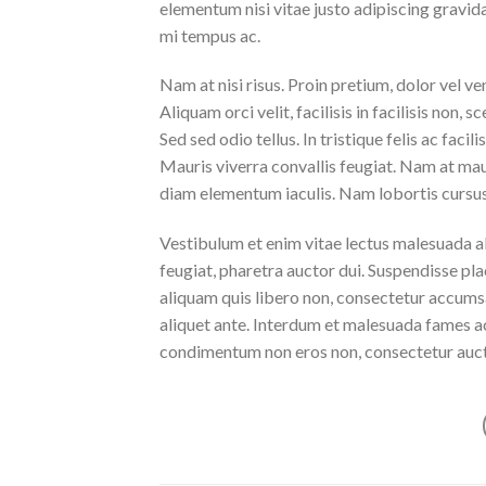
elementum nisi vitae justo adipiscing gravi
mi tempus ac.
Nam at nisi risus. Proin pretium, dolor vel vene
Aliquam orci velit, facilisis in facilisis non,
Sed sed odio tellus. In tristique felis ac faci
Mauris viverra convallis feugiat. Nam at maur
diam elementum iaculis. Nam lobortis cursus 
Vestibulum et enim vitae lectus malesuada al
feugiat, pharetra auctor dui. Suspendisse pla
aliquam quis libero non, consectetur accumsa
aliquet ante. Interdum et malesuada fames ac
condimentum non eros non, consectetur aucto