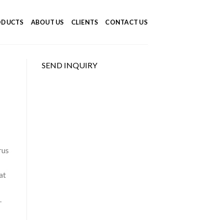
ODUCTS
ABOUT US
CLIENTS
CONTACT US
SEND INQUIRY
rus
at
.