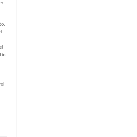
er
to.
t.
el
 in.
vel